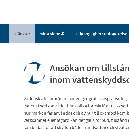
Tjänster
Mina sidor
Tillgänglighetsredogörelse
Ansökan om tillstån
inom vattenskydds
Vattenskyddsområden har en geografisk avgränsning och
vattenskyddsområdet finns olika föreskrifter till skydd
hur marken får användas och av hur till exempel kemika
verksamhet eller åtgärd kan det gälla förbud, tillstån
kan bildas för att skydda både grundvatten och ytvatte