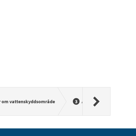
r om vattenskyddsområde
Åtgärd
Miljö