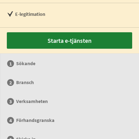
E-legitimation
Starta e-tjänsten
Sökande
Bransch
Verksamheten
Förhandsgranska