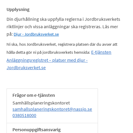
Upplysning
Din djurhållning ska uppfylla reglerna i Jordbruksverkets
riktlinjer och vissa anläggningar ska registreras. Läs mer
på:
Djur - Jordbruksverket.se
Ni ska, hos Jordbruksverket, registrera platsen där du avser att
E-tjänsten
hålla detta gör ni på jordbruksverkets hemsida:
Anläggningsregistret – platser med djur -
Jordbruksverket.se
Frågor om e-tjänsten
Samhällsplaneringskontoret
samhallsplaneringskontoret@nassjo.se
0380518000
Personuppgiftsansvarig