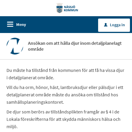
Meny
Logga in
u
Ansökan om att hålla djur inom detaljplanelagt
område
Du måste ha tillstånd från kommunen för att få ha vissa djur
i detaljplanerat område.
Vill du ha orm, hönor, häst, lantbruksdjur eller pälsdjur i ett
detaljplanerat område måste du ansöka om tillstånd hos
samhällsplaneringskontoret.
De djur som berörs av tillståndsplikten framgår av § 4 i de
Lokala föreskrifterna för att skydda människors hälsa och
miljö.